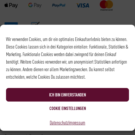
Wir verwenden Cookies, um dir ein optimales Einkaufserlebnis bieten zu können.
Versandpartner
Diese Cookies lassen sich in drei Kategorien einteilen: Funktionale, Statistiken &
Marketing. Funktionale Cookies werden dabei zwingend für deinen Einkauf
benötigt. Weitere Cookies verwenden wir, um anonymisiert Statistiken anfertigen
zu können. Andere dienen vor allem Marketingzwecken. Du kannst selbst
entscheiden, welche Cookies Du zulassen möchtest.
Versandkosten DHL: 6,5 €
Kostenloser Versand mit DHL ab: 55 €
ICH BIN EINVERSTANDEN
* Alle Preise sind inkl. MwSt., zzgl.
Versand
COOKIE EINSTELLUNGEN
Kontakt
Datenschutz
Impressum