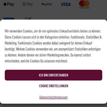
Wir verwenden Cookies, um dir ein optimales Einkaufserlebnis bieten zu können.
Versandpartner
Diese Cookies lassen sich in drei Kategorien einteilen: Funktionale, Statistiken &
Marketing. Funktionale Cookies werden dabei zwingend für deinen Einkauf
benötigt. Weitere Cookies verwenden wir, um anonymisiert Statistiken anfertigen
zu können. Andere dienen vor allem Marketingzwecken. Du kannst selbst
entscheiden, welche Cookies Du zulassen möchtest.
Versandkosten DHL: 6,5 €
Kostenloser Versand mit DHL ab: 55 €
ICH BIN EINVERSTANDEN
* Alle Preise sind inkl. MwSt., zzgl.
Versand
COOKIE EINSTELLUNGEN
Kontakt
Datenschutz
Impressum