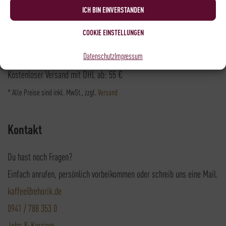
Versandpartner
ICH BIN EINVERSTANDEN
COOKIE EINSTELLUNGEN
Datenschutz
Impressum
Versandkosten DHL: 6,5 €
Kostenloser Versand mit DHL ab: 55 €
* Alle Preise sind inkl. MwSt., zzgl.
Versand
Kontakt
Du hast noch Fragen?
Einfach anrufen, persönlich vorbeikommen oder schreib uns eine Mail.
kaffee@rehorik.de
0941 / 788 353 0
Jobs & Karriere