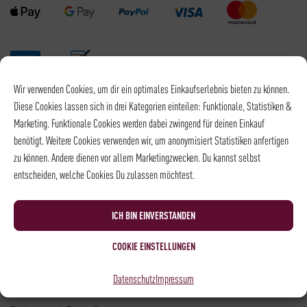
Wir verwenden Cookies, um dir ein optimales Einkaufserlebnis bieten zu können.
Versandpartner
Diese Cookies lassen sich in drei Kategorien einteilen: Funktionale, Statistiken &
Marketing. Funktionale Cookies werden dabei zwingend für deinen Einkauf
benötigt. Weitere Cookies verwenden wir, um anonymisiert Statistiken anfertigen
zu können. Andere dienen vor allem Marketingzwecken. Du kannst selbst
entscheiden, welche Cookies Du zulassen möchtest.
Versandkosten DHL: 6,5 €
Kostenloser Versand mit DHL ab: 55 €
ICH BIN EINVERSTANDEN
* Alle Preise sind inkl. MwSt., zzgl.
Versand
COOKIE EINSTELLUNGEN
Kontakt
Datenschutz
Impressum