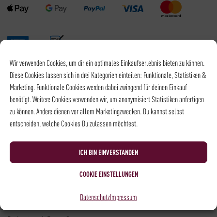
Wir verwenden Cookies, um dir ein optimales Einkaufserlebnis bieten zu können.
Versandpartner
Diese Cookies lassen sich in drei Kategorien einteilen: Funktionale, Statistiken &
Marketing. Funktionale Cookies werden dabei zwingend für deinen Einkauf
benötigt. Weitere Cookies verwenden wir, um anonymisiert Statistiken anfertigen
zu können. Andere dienen vor allem Marketingzwecken. Du kannst selbst
entscheiden, welche Cookies Du zulassen möchtest.
Versandkosten DHL: 6,5 €
Kostenloser Versand mit DHL ab: 55 €
ICH BIN EINVERSTANDEN
* Alle Preise sind inkl. MwSt., zzgl.
Versand
COOKIE EINSTELLUNGEN
Kontakt
Datenschutz
Impressum