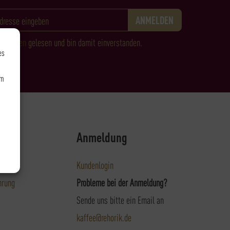
immungen
gelesen und bin damit einverstanden.
es
um
es
Anmeldung
t
Kundenlogin
hrung
Probleme bei der Anmeldung?
Sende uns bitte ein Email an
kaffee@rehorik.de