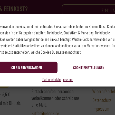
& FEINKOST?
an und wir halten Dich auf dem
Ich habe die
Datenschutzbest
horik gibt!
 verwenden Cookies, um dir ein optimales Einkaufserlebnis bieten zu können. Diese Cooki
sen sich in drei Kategorien einteilen: Funktionale, Statistiken & Marketing. Funktionale
kies werden dabei zwingend für deinen Einkauf benötigt. Weitere Cookies verwenden wir, 
nymisiert Statistiken anfertigen zu können. Andere dienen vor allem Marketingzwecken. Du
nst selbst entscheiden, welche Cookies Du zulassen möchtest.
ner
Kontakt
Rechtlich
ICH BIN EINVERSTANDEN
COOKIE EINSTELLUNGEN
Datenschutz
Impressum
Du hast noch Fragen?
Barrierefreihei
Einfach anrufen, persönlich
Widerrufsbele
: 6,5 €
vorbeikommen oder schreib uns
Datenschutz
nd mit DHL ab:
eine Mail.
Impressum
kaffee@rehorik.de