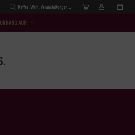
Products search
ORHANG AUF!
S.