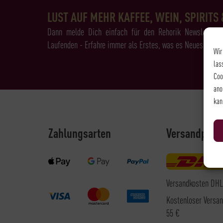
LUST AUF MEHR KAFFEE, WEIN, SPIRITS 
Dann melde Dich einfach für den Rehorik Newsletter 
Laufenden - Erfahre immer als Erstes, was es Neues bei Re
Wir
las
Coo
ano
kan
Zahlungsarten
Versandpart
Versandkosten DHL
Kostenloser Versa
55 €