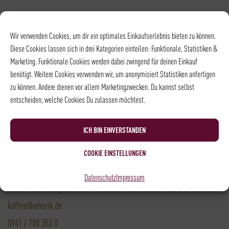
Versandpartner
Wir verwenden Cookies, um dir ein optimales Einkaufserlebnis bieten zu können.
Diese Cookies lassen sich in drei Kategorien einteilen: Funktionale, Statistiken &
Marketing. Funktionale Cookies werden dabei zwingend für deinen Einkauf
Versandkosten DHL: 6,5 €
benötigt. Weitere Cookies verwenden wir, um anonymisiert Statistiken anfertigen
Kostenloser Versand mit DHL ab: 55 €
zu können. Andere dienen vor allem Marketingzwecken. Du kannst selbst
entscheiden, welche Cookies Du zulassen möchtest.
* Alle Preise sind inkl. MwSt., zzgl.
Versand
ICH BIN EINVERSTANDEN
Kontakt
COOKIE EINSTELLUNGEN
Du hast noch Fragen?
Datenschutz
Impressum
Einfach anrufen, persönlich vorbeikommen oder schreib uns eine Mail.
kaffee@rehorik.de
0941 / 788 353 0