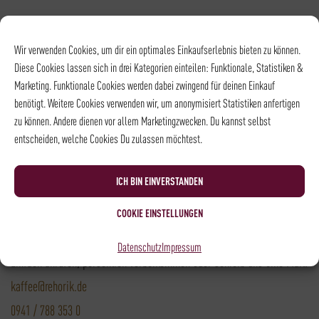
Versandpartner
Wir verwenden Cookies, um dir ein optimales Einkaufserlebnis bieten zu können.
Diese Cookies lassen sich in drei Kategorien einteilen: Funktionale, Statistiken &
Marketing. Funktionale Cookies werden dabei zwingend für deinen Einkauf
Versandkosten DHL: 6,5 €
benötigt. Weitere Cookies verwenden wir, um anonymisiert Statistiken anfertigen
Kostenloser Versand mit DHL ab: 55 €
zu können. Andere dienen vor allem Marketingzwecken. Du kannst selbst
entscheiden, welche Cookies Du zulassen möchtest.
* Alle Preise sind inkl. MwSt., zzgl.
Versand
ICH BIN EINVERSTANDEN
Kontakt
COOKIE EINSTELLUNGEN
Du hast noch Fragen?
Datenschutz
Impressum
Einfach anrufen, persönlich vorbeikommen oder schreib uns eine Mail.
kaffee@rehorik.de
0941 / 788 353 0