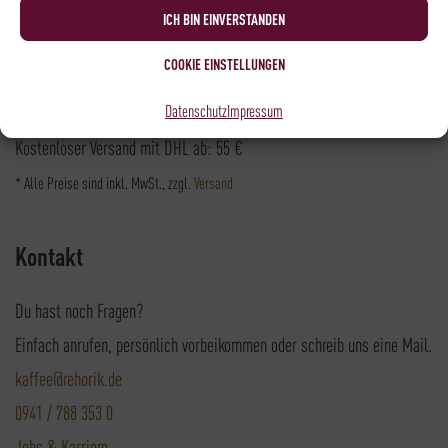
Versandpartner
ICH BIN EINVERSTANDEN
COOKIE EINSTELLUNGEN
Datenschutz
Impressum
Versandkosten DHL: 6,5 €
Kostenloser Versand mit DHL ab: 55 €
* Alle Preise sind inkl. MwSt., zzgl.
Versand
Kontakt
Du hast noch Fragen?
Einfach anrufen, persönlich vorbeikommen oder schreib uns eine Mail.
kaffee@rehorik.de
0941 / 788 353 0
Jobs & Karriere