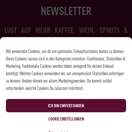
NEWSLETTER
LUST AUF MEHR KAFFEE, WEIN, SPIRITS &
FEINKOST?
Dann melde Dich einfach für den Rehorik Newsletter an und wir
Wir verwenden Cookies, um dir ein optimales Einkaufserlebnis bieten zu können.
halten Dich auf dem Laufenden - Erfahre immer als Erstes, was es
Diese Cookies lassen sich in drei Kategorien einteilen: Funktionale, Statistiken &
Neues bei Rehorik gibt!
Marketing. Funktionale Cookies werden dabei zwingend für deinen Einkauf
benötigt. Weitere Cookies verwenden wir, um anonymisiert Statistiken anfertigen
zu können. Andere dienen vor allem Marketingzwecken. Du kannst selbst
entscheiden, welche Cookies Du zulassen möchtest.
ICH BIN EINVERSTANDEN
Ich habe die
Datenschutzbestimmungen
gelesen und bin damit
einverstanden.
COOKIE EINSTELLUNGEN