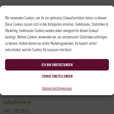
Versandpartner
Wir verwenden Cookies, um dir ein optimales Einkaufserlebnis bieten zu können.
Diese Cookies lassen sich in drei Kategorien einteilen: Funktionale, Statistiken &
Marketing. Funktionale Cookies werden dabei zwingend für deinen Einkauf
Versandkosten DHL: 6,5 €
benötigt. Weitere Cookies verwenden wir, um anonymisiert Statistiken anfertigen
Kostenloser Versand mit DHL ab: 55 €
zu können. Andere dienen vor allem Marketingzwecken. Du kannst selbst
entscheiden, welche Cookies Du zulassen möchtest.
* Alle Preise sind inkl. MwSt., zzgl.
Versand
ICH BIN EINVERSTANDEN
Kontakt
COOKIE EINSTELLUNGEN
Du hast noch Fragen?
Datenschutz
Impressum
Einfach anrufen, persönlich vorbeikommen oder schreib uns eine Mail.
kaffee@rehorik.de
0941 / 788 353 0