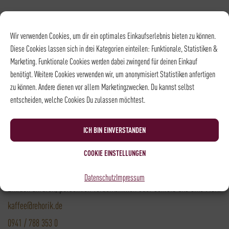
Versandpartner
Wir verwenden Cookies, um dir ein optimales Einkaufserlebnis bieten zu können.
Diese Cookies lassen sich in drei Kategorien einteilen: Funktionale, Statistiken &
Marketing. Funktionale Cookies werden dabei zwingend für deinen Einkauf
Versandkosten DHL: 6,5 €
benötigt. Weitere Cookies verwenden wir, um anonymisiert Statistiken anfertigen
Kostenloser Versand mit DHL ab: 55 €
zu können. Andere dienen vor allem Marketingzwecken. Du kannst selbst
entscheiden, welche Cookies Du zulassen möchtest.
* Alle Preise sind inkl. MwSt., zzgl.
Versand
ICH BIN EINVERSTANDEN
Kontakt
COOKIE EINSTELLUNGEN
Du hast noch Fragen?
Datenschutz
Impressum
Einfach anrufen, persönlich vorbeikommen oder schreib uns eine Mail.
kaffee@rehorik.de
0941 / 788 353 0